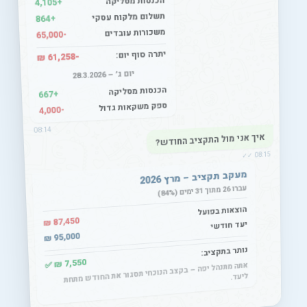
הכנסות מסליקה
+4,105
תשלום מלקוח עסקי
+864
משכורות עובדים
-65,000
יתרה סוף יום:
-61,258 ₪
יום ג׳ – 28.3.2026
הכנסות מסליקה
+667
ספק משקאות גדול
-4,000
08:14
איך אני מול התקציב החודש?
08:15 ✓✓
מעקב תקציב – מרץ 2026
עברו 26 מתוך 31 ימים (84%)
הוצאות בפועל
87,450
₪
יעד חודשי
95,000
₪
נותר בתקציב:
7,550
₪ ✅
אתה מתנהל יפה – בקצב הנוכחי תסגור את החודש מתחת
ליעד.