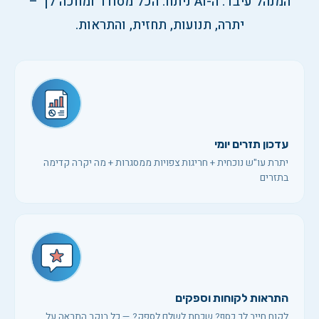
המנהל עיבד. ה-AI ניתח. הכל מסודר ומחכה לך –
יתרה, תנועות, תחזית, והתראות.
עדכון תזרים יומי
יתרת עו"ש נוכחית + חריגות צפויות ממסגרות + מה יקרה קדימה
בתזרים
התראות לקוחות וספקים
לקוח חייב לך כסף? שכחת לשלם לספק? — כל בוקר התראה על