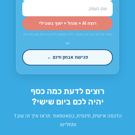
רוצה AI + מנהל + יועץ בשבילי
נחזור אליכם תוך 24 שעות. ללא ספאם, ללא מכירות אגרסיביות.
או
פגישת אבחון חינם ←
רוצים לדעת כמה כסף
יהיה לכם ביום שישי?
הדגמה אישית, חינמית, בוואטסאפ. תראו איך זה עובד
ותחליטו.